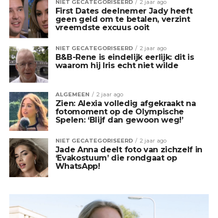
NIET GECATEGORISEERD
2 jaar ago
First Dates deelnemer Jady heeft
geen geld om te betalen, verzint
vreemdste excuus ooit
NIET GECATEGORISEERD
2 jaar ago
B&B-Rene is eindelijk eerlijk: dit is
waarom hij Iris echt niet wilde
ALGEMEEN
2 jaar ago
Zien: Alexia volledig afgekraakt na
fotomoment op de Olympische
Spelen: ‘Blijf dan gewoon weg!’
NIET GECATEGORISEERD
2 jaar ago
Jade Anna deelt foto van zichzelf in
‘Evakostuum’ die rondgaat op
WhatsApp!