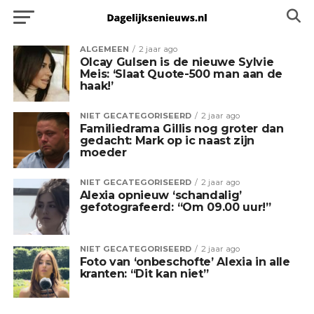
ALGEMEEN
2 jaar ago
Olcay Gulsen is de nieuwe Sylvie
Meis: ‘Slaat Quote-500 man aan de
haak!’
NIET GECATEGORISEERD
2 jaar ago
Familiedrama Gillis nog groter dan
gedacht: Mark op ic naast zijn
moeder
NIET GECATEGORISEERD
2 jaar ago
Alexia opnieuw ‘schandalig’
gefotografeerd: “Om 09.00 uur!”
NIET GECATEGORISEERD
2 jaar ago
Foto van ‘onbeschofte’ Alexia in alle
kranten: “Dit kan niet”