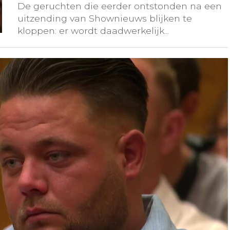
De geruchten die eerder ontstonden na een
uitzending van Shownieuws blijken te
kloppen: er wordt daadwerkelijk...