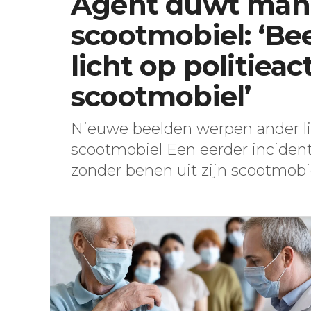
Agent duwt man 
scootmobiel: ‘B
licht op politieac
scootmobiel’
Nieuwe beelden werpen ander li
scootmobiel Een eerder incident
zonder benen uit zijn scootmobiel 