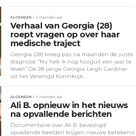
ALGEMEEN
4 maanden ago
Verhaal van Georgia (28)
roept vragen op over haar
medische traject
Georgia (28) kreeg pas na maanden de juiste
diagnose: “Nu heb ik nog hooguit een jaar te
leven” De 28-jarige Georgia-Leigh Gardiner
uit het Verenigd Koninkrijk...
ALGEMEEN
4 maanden ago
Ali B. opnieuw in het nieuws
na opvallende berichten
Documentaire over Ali B. bevestigd:
opvallende beelden krijgen nieuwe betekenis