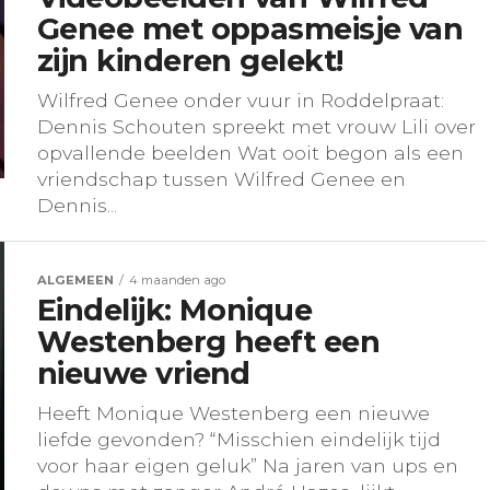
Genee met oppasmeisje van
zijn kinderen gelekt!
Wilfred Genee onder vuur in Roddelpraat:
Dennis Schouten spreekt met vrouw Lili over
opvallende beelden Wat ooit begon als een
vriendschap tussen Wilfred Genee en
Dennis...
ALGEMEEN
4 maanden ago
Eindelijk: Monique
Westenberg heeft een
nieuwe vriend
Heeft Monique Westenberg een nieuwe
liefde gevonden? “Misschien eindelijk tijd
voor haar eigen geluk” Na jaren van ups en