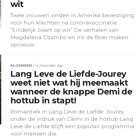
wit
Twee vrouwen vinden in Amerika bevestiging
voor hun klachten na coronavaccinatie:
“Eindelijk zwart op wit” De verhalen van
Magdalena Dzambo en Iris de Boer maken
opnieuw...
ALGEMEEN
4 maanden ago
Lang Leve de Liefde-Jourey
weet niet wat hij meemaakt
wanneer de knappe Demi de
hottub in stapt!
Romantiek in Lang Leve de Liefde: Jourey
onder de indruk van Demi in de hottub Lang
Leve de Liefde blijft een populair programma
voor mensen die...