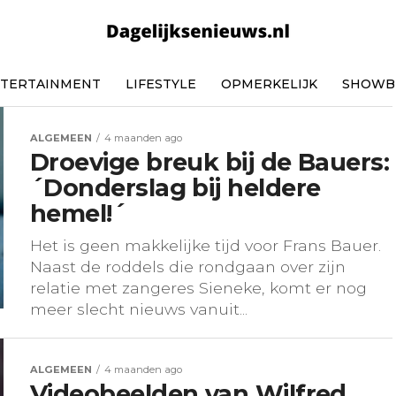
TERTAINMENT
LIFESTYLE
OPMERKELIJK
SHOWB
ALGEMEEN
4 maanden ago
Droevige breuk bij de Bauers:
´Donderslag bij heldere
hemel!´
Het is geen makkelijke tijd voor Frans Bauer.
Naast de roddels die rondgaan over zijn
relatie met zangeres Sieneke, komt er nog
meer slecht nieuws vanuit...
ALGEMEEN
4 maanden ago
Videobeelden van Wilfred