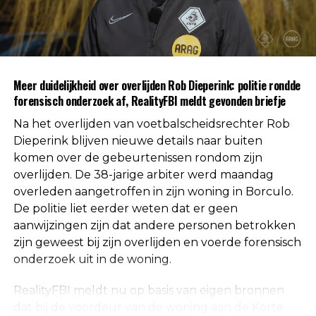
gevonden voor betrokkenheid van andere
personen. Daarmee is die mogelijkheid volgens de
autoriteiten uitgesloten.
Uit respect voor de privacy van de nabestaanden
Meer duidelijkheid over overlijden Rob Dieperink: politie rondde
worden geen verdere mededelingen gedaan over
forensisch onderzoek af, RealityFBI meldt gevonden briefje
de doodsoorzaak.
Na het overlijden van voetbalscheidsrechter Rob
Een vaste waarde in de Nederlandse
Dieperink blijven nieuwe details naar buiten
komen over de gebeurtenissen rondom zijn
arbitrage
overlijden. De 38-jarige arbiter werd maandag
overleden aangetroffen in zijn woning in Borculo.
Met het overlijden van Rob Dieperink verliest het
De politie liet eerder weten dat er geen
Nederlandse voetbal een scheidsrechter die
aanwijzingen zijn dat andere personen betrokken
jarenlang actief was op het hoogste niveau.
zijn geweest bij zijn overlijden en voerde forensisch
onderzoek uit in de woning.
Dieperink begon al op jonge leeftijd met fluiten in
het amateurvoetbal en werkte zich stap voor stap
RealityFBI meldt nu op basis van eigen bronnen
op binnen de arbitrage. Dankzij zijn prestaties
dat bij de voordeur van de woning aan de Korte