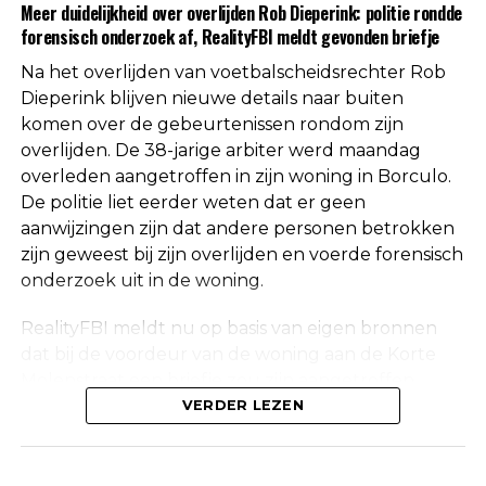
Meer duidelijkheid over overlijden Rob Dieperink: politie rondde
worden geen verdere mededelingen gedaan over
forensisch onderzoek af, RealityFBI meldt gevonden briefje
de doodsoorzaak.
Na het overlijden van voetbalscheidsrechter Rob
Een vaste waarde in de Nederlandse
Dieperink blijven nieuwe details naar buiten
komen over de gebeurtenissen rondom zijn
arbitrage
overlijden. De 38-jarige arbiter werd maandag
overleden aangetroffen in zijn woning in Borculo.
Met het overlijden van Rob Dieperink verliest het
De politie liet eerder weten dat er geen
Nederlandse voetbal een scheidsrechter die
aanwijzingen zijn dat andere personen betrokken
jarenlang actief was op het hoogste niveau.
zijn geweest bij zijn overlijden en voerde forensisch
onderzoek uit in de woning.
Dieperink begon al op jonge leeftijd met fluiten in
het amateurvoetbal en werkte zich stap voor stap
RealityFBI meldt nu op basis van eigen bronnen
op binnen de arbitrage. Dankzij zijn prestaties
dat bij de voordeur van de woning aan de Korte
kreeg hij steeds belangrijkere wedstrijden
Molenstraat een briefje zou zijn aangetroffen
toegewezen, waarna uiteindelijk ook de Eredivisie
waarop Dieperink een persoonlijke boodschap had
VERDER LEZEN
volgde.
achtergelaten. Deze informatie is niet
onafhankelijk bevestigd door de politie, die
In de loop der jaren groeide hij uit tot een
vanwege privacyredenen geen verdere