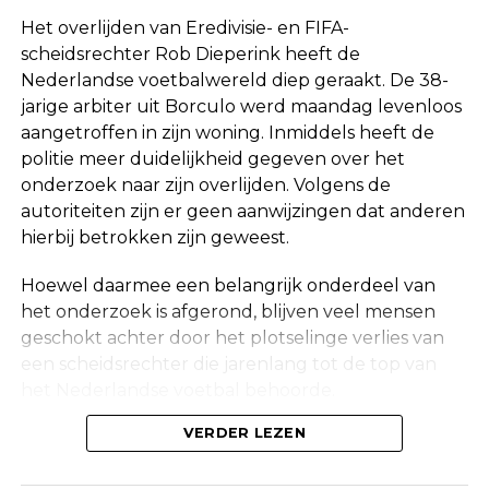
Het overlijden van Eredivisie- en FIFA-
scheidsrechter Rob Dieperink heeft de
Nederlandse voetbalwereld diep geraakt. De 38-
jarige arbiter uit Borculo werd maandag levenloos
aangetroffen in zijn woning. Inmiddels heeft de
politie meer duidelijkheid gegeven over het
onderzoek naar zijn overlijden. Volgens de
autoriteiten zijn er geen aanwijzingen dat anderen
hierbij betrokken zijn geweest.
Hoewel daarmee een belangrijk onderdeel van
het onderzoek is afgerond, blijven veel mensen
geschokt achter door het plotselinge verlies van
een scheidsrechter die jarenlang tot de top van
het Nederlandse voetbal behoorde.
Onderzoek na vondst in woning
VERDER LEZEN