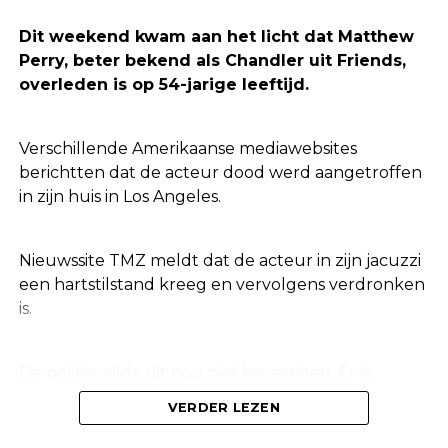
Dit weekend kwam aan het licht dat Matthew
Perry, beter bekend als Chandler uit Friends,
overleden is op 54-jarige leeftijd.
Verschillende Amerikaanse mediawebsites
berichtten dat de acteur dood werd aangetroffen
in zijn huis in Los Angeles.
Nieuwssite TMZ meldt dat de acteur in zijn jacuzzi
een hartstilstand kreeg en vervolgens verdronken
is.
De politie wilde dit nog niet bevestigen. Er is
aanvullend onderzoek nodig naar de
VERDER LEZEN
doodsoorzaak van de acteur.