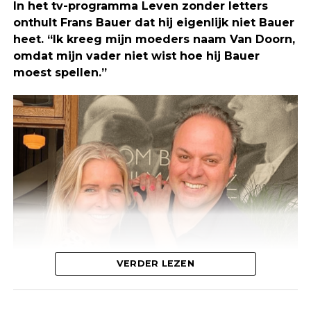
In het tv-programma Leven zonder letters
het leven zou komen.
onthult Frans Bauer dat hij eigenlijk niet Bauer
heet. “Ik kreeg mijn moeders naam Van Doorn,
omdat mijn vader niet wist hoe hij Bauer
De acteur schreef bij de foto: “Oh, so warm water
moest spellen.”
swirling around makes you feel good? I’m
Mattman!”
De afgelopen uren kreeg de foto nog
honderdduizenden hartjes van rouwende fans van
over de hele wereld.
VERDER LEZEN