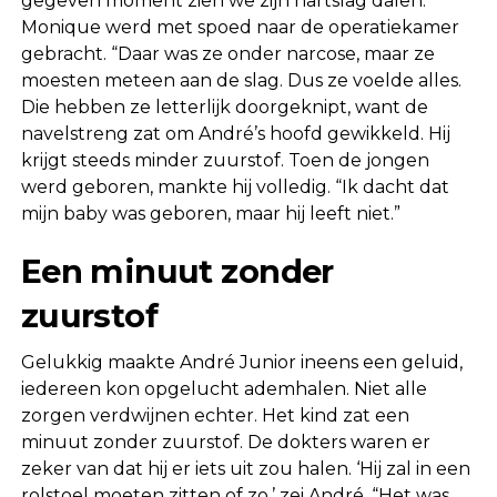
gegeven moment zien we zijn hartslag dalen.
Monique werd met spoed naar de operatiekamer
gebracht. “Daar was ze onder narcose, maar ze
moesten meteen aan de slag. Dus ze voelde alles.
Die hebben ze letterlijk doorgeknipt, want de
navelstreng zat om André’s hoofd gewikkeld. Hij
krijgt steeds minder zuurstof. Toen de jongen
werd geboren, mankte hij volledig. “Ik dacht dat
mijn baby was geboren, maar hij leeft niet.”
Een minuut zonder
zuurstof
Gelukkig maakte André Junior ineens een geluid,
iedereen kon opgelucht ademhalen. Niet alle
zorgen verdwijnen echter. Het kind zat een
minuut zonder zuurstof. De dokters waren er
zeker van dat hij er iets uit zou halen. ‘Hij zal in een
rolstoel moeten zitten of zo,’ zei André. “Het was