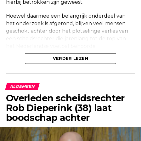
hierbij betrokken zijn geweest.
Hoewel daarmee een belangrijk onderdeel van
het onderzoek is afgerond, blijven veel mensen
geschokt achter door het plotselinge verlies van
een scheidsrechter die jarenlang tot de top van
het Nederlandse voetbal behoorde.
Onderzoek na vondst in woning
VERDER LEZEN
Maandag werd in een woning aan de Korte
Molenstraat in Borculo een overleden persoon
ALGEMEEN
aangetroffen. Kort daarna bevestigde de politie
Overleden scheidsrechter
dat er onderzoek werd gedaan naar de
Rob Dieperink (38) laat
omstandigheden van het overlijden.
boodschap achter
Ook een forensisch onderzoeksteam kwam ter
plaatse om de situatie zorgvuldig in kaart te
brengen. Dergelijke onderzoeken maken