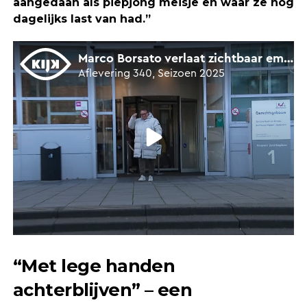
aangedaan als piepjong meisje en waar ze nog
dagelijks last van had.”
“Met lege handen
achterblijven” – een