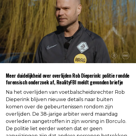
standaard deel uit van een procedure wanneer de
oorzaak van een overlijden nog niet direct
duidelijk is.
Na afronding van de eerste onderzoeksfase liet de
politie weten dat er geen aanwijzingen zijn
gevonden voor betrokkenheid van andere
personen. Daarmee is die mogelijkheid volgens de
autoriteiten uitgesloten.
Uit respect voor de privacy van de nabestaanden
Meer duidelijkheid over overlijden Rob Dieperink: politie rondde
worden geen verdere mededelingen gedaan over
forensisch onderzoek af, RealityFBI meldt gevonden briefje
de doodsoorzaak.
Na het overlijden van voetbalscheidsrechter Rob
Een vaste waarde in de Nederlandse
Dieperink blijven nieuwe details naar buiten
komen over de gebeurtenissen rondom zijn
arbitrage
overlijden. De 38-jarige arbiter werd maandag
overleden aangetroffen in zijn woning in Borculo.
Met het overlijden van Rob Dieperink verliest het
De politie liet eerder weten dat er geen
Nederlandse voetbal een scheidsrechter die
aanwijzingen zijn dat andere personen betrokken