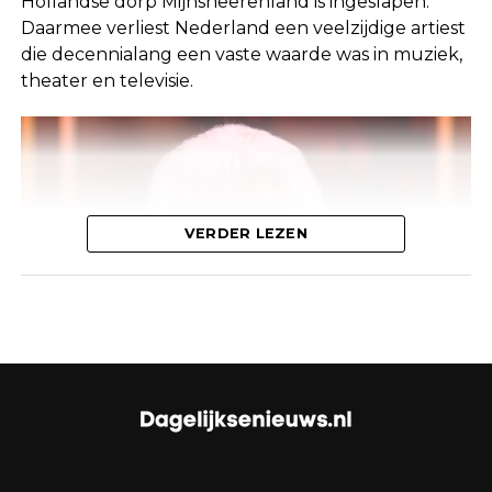
Hollandse dorp Mijnsheerenland is ingeslapen.
Daarmee verliest Nederland een veelzijdige artiest
In First Dates worden singles gekoppeld voor een
die decennialang een vaste waarde was in muziek,
diner, waarbij ze elkaar voor het eerst ontmoeten.
theater en televisie.
De show is beroemd om de eerlijke, vaak
ongemakkelijke interacties tussen de deelnemers.
Dit moment was echter allesbehalve romantisch.
De man had duidelijk gehoopt dat zijn date hem
zou herkennen van zijn profielfoto, maar dat
gebeurde niet. De situatie leidde tot enige
VERDER LEZEN
frustratie bij hem, die zich begon af te vragen of
zijn foto wel goed was gekozen.
Klik op de knop hieronder om verder te lezen
Bekend gezicht in de Nederlandse
entertainmentwereld