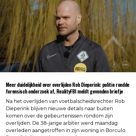
brengen. Dergelijke onderzoeken maken
standaard deel uit van een procedure wanneer de
oorzaak van een overlijden nog niet direct
duidelijk is.
Na afronding van de eerste onderzoeksfase liet de
politie weten dat er geen aanwijzingen zijn
gevonden voor betrokkenheid van andere
personen. Daarmee is die mogelijkheid volgens de
autoriteiten uitgesloten.
Uit respect voor de privacy van de nabestaanden
Meer duidelijkheid over overlijden Rob Dieperink: politie rondde
worden geen verdere mededelingen gedaan over
forensisch onderzoek af, RealityFBI meldt gevonden briefje
de doodsoorzaak.
Na het overlijden van voetbalscheidsrechter Rob
Een vaste waarde in de Nederlandse
Dieperink blijven nieuwe details naar buiten
komen over de gebeurtenissen rondom zijn
arbitrage
overlijden. De 38-jarige arbiter werd maandag
overleden aangetroffen in zijn woning in Borculo.