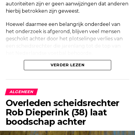
autoriteiten zijn er geen aanwijzingen dat anderen
hierbij betrokken zijn geweest.
Hoewel daarmee een belangrijk onderdeel van
het onderzoek is afgerond, blijven veel mensen
geschokt achter door het plotselinge verlies van
een scheidsrechter die jarenlang tot de top van
het Nederlandse voetbal behoorde.
Onderzoek na vondst in woning
VERDER LEZEN
Maandag werd in een woning aan de Korte
Molenstraat in Borculo een overleden persoon
ALGEMEEN
aangetroffen. Kort daarna bevestigde de politie
Overleden scheidsrechter
dat er onderzoek werd gedaan naar de
Rob Dieperink (38) laat
omstandigheden van het overlijden.
boodschap achter
Ook een forensisch onderzoeksteam kwam ter
plaatse om de situatie zorgvuldig in kaart te