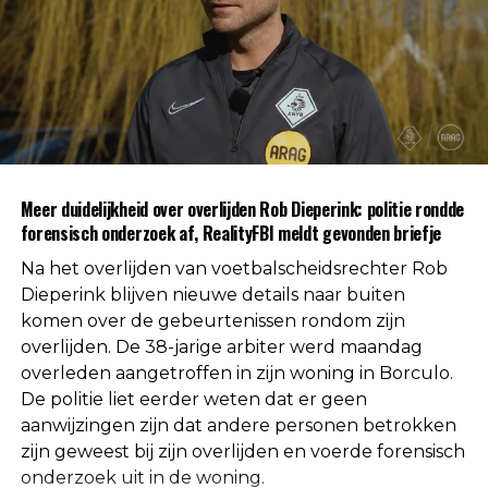
Na afronding van de eerste onderzoeksfase liet de
politie weten dat er geen aanwijzingen zijn
gevonden voor betrokkenheid van andere
personen. Daarmee is die mogelijkheid volgens de
autoriteiten uitgesloten.
Uit respect voor de privacy van de nabestaanden
Meer duidelijkheid over overlijden Rob Dieperink: politie rondde
worden geen verdere mededelingen gedaan over
forensisch onderzoek af, RealityFBI meldt gevonden briefje
de doodsoorzaak.
Na het overlijden van voetbalscheidsrechter Rob
Een vaste waarde in de Nederlandse
Dieperink blijven nieuwe details naar buiten
komen over de gebeurtenissen rondom zijn
arbitrage
overlijden. De 38-jarige arbiter werd maandag
overleden aangetroffen in zijn woning in Borculo.
Met het overlijden van Rob Dieperink verliest het
De politie liet eerder weten dat er geen
Nederlandse voetbal een scheidsrechter die
aanwijzingen zijn dat andere personen betrokken
jarenlang actief was op het hoogste niveau.
zijn geweest bij zijn overlijden en voerde forensisch
onderzoek uit in de woning.