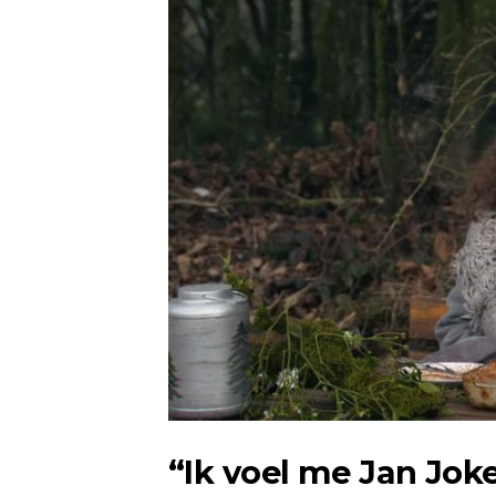
“Ik voel me Jan Jok