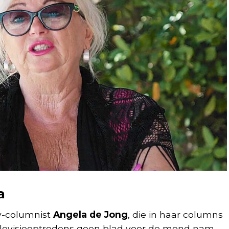
a
v-columnist
Angela de Jong
, die in haar columns
elevisieoptredens geen blad voor de mond nam.