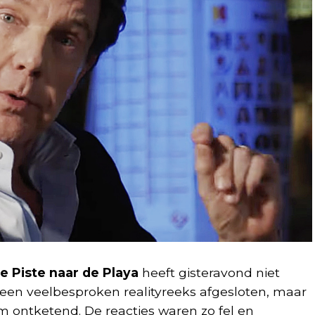
e Piste naar de Playa
heeft gisteravond niet
 een veelbesproken realityreeks afgesloten, maar
ontketend. De reacties waren zo fel en