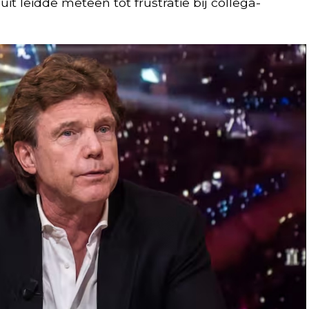
it leidde meteen tot frustratie bij collega-