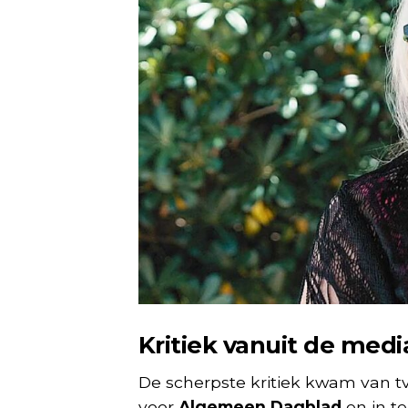
Kritiek vanuit de medi
De scherpste kritiek kwam van t
voor
Algemeen Dagblad
en in t