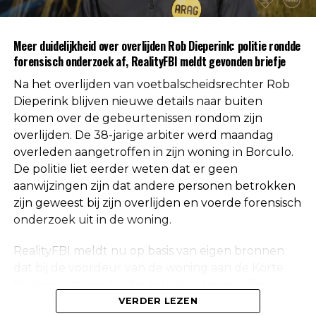
autoriteiten uitgesloten.
Uit respect voor de privacy van de nabestaanden
Meer duidelijkheid over overlijden Rob Dieperink: politie rondde
worden geen verdere mededelingen gedaan over
forensisch onderzoek af, RealityFBI meldt gevonden briefje
de doodsoorzaak.
Na het overlijden van voetbalscheidsrechter Rob
Een vaste waarde in de Nederlandse
Dieperink blijven nieuwe details naar buiten
komen over de gebeurtenissen rondom zijn
arbitrage
overlijden. De 38-jarige arbiter werd maandag
overleden aangetroffen in zijn woning in Borculo.
Met het overlijden van Rob Dieperink verliest het
De politie liet eerder weten dat er geen
Nederlandse voetbal een scheidsrechter die
aanwijzingen zijn dat andere personen betrokken
jarenlang actief was op het hoogste niveau.
zijn geweest bij zijn overlijden en voerde forensisch
onderzoek uit in de woning.
Dieperink begon al op jonge leeftijd met fluiten in
het amateurvoetbal en werkte zich stap voor stap
RealityFBI meldt nu op basis van eigen bronnen
op binnen de arbitrage. Dankzij zijn prestaties
dat bij de voordeur van de woning aan de Korte
kreeg hij steeds belangrijkere wedstrijden
Molenstraat een briefje zou zijn aangetroffen
toegewezen, waarna uiteindelijk ook de Eredivisie
waarop Dieperink een persoonlijke boodschap had
VERDER LEZEN
volgde.