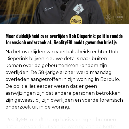
gevonden voor betrokkenheid van andere
personen. Daarmee is die mogelijkheid volgens de
autoriteiten uitgesloten.
Uit respect voor de privacy van de nabestaanden
Meer duidelijkheid over overlijden Rob Dieperink: politie rondde
worden geen verdere mededelingen gedaan over
forensisch onderzoek af, RealityFBI meldt gevonden briefje
de doodsoorzaak.
Na het overlijden van voetbalscheidsrechter Rob
Een vaste waarde in de Nederlandse
Dieperink blijven nieuwe details naar buiten
komen over de gebeurtenissen rondom zijn
arbitrage
overlijden. De 38-jarige arbiter werd maandag
overleden aangetroffen in zijn woning in Borculo.
Met het overlijden van Rob Dieperink verliest het
De politie liet eerder weten dat er geen
Nederlandse voetbal een scheidsrechter die
aanwijzingen zijn dat andere personen betrokken
jarenlang actief was op het hoogste niveau.
zijn geweest bij zijn overlijden en voerde forensisch
onderzoek uit in de woning.
Dieperink begon al op jonge leeftijd met fluiten in
het amateurvoetbal en werkte zich stap voor stap
RealityFBI meldt nu op basis van eigen bronnen
op binnen de arbitrage. Dankzij zijn prestaties
dat bij de voordeur van de woning aan de Korte