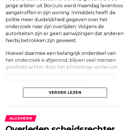
jarige arbiter uit Borculo werd maandag levenloos
aangetroffen in zijn woning. Inmiddels heeft de
politie meer duidelijkheid gegeven over het
onderzoek naar zijn overlijden. Volgens de
autoriteiten zijn er geen aanwijzingen dat anderen
hierbij betrokken zijn geweest.
Hoewel daarmee een belangrijk onderdeel van
het onderzoek is afgerond, blijven veel mensen
geschokt achter door het plotselinge verlies van
een scheidsrechter die jarenlang tot de top van
het Nederlandse voetbal behoorde.
Onderzoek na vondst in woning
VERDER LEZEN
Maandag werd in een woning aan de Korte
Molenstraat in Borculo een overleden persoon
ALGEMEEN
aangetroffen. Kort daarna bevestigde de politie
Overleden scheidsrechter
dat er onderzoek werd gedaan naar de