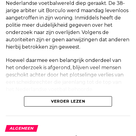
Nederlandse voetbalwereld diep geraakt. De 38-
jarige arbiter uit Borculo werd maandag levenloos
aangetroffen in zijn woning. Inmiddels heeft de
politie meer duidelijkheid gegeven over het
onderzoek naar zijn overlijden. Volgens de
autoriteiten zijn er geen aanwijzingen dat anderen
hierbij betrokken zijn geweest.
Hoewel daarmee een belangrijk onderdeel van
het onderzoek is afgerond, blijven veel mensen
geschokt achter door het plotselinge verlies van
een scheidsrechter die jarenlang tot de top van
het Nederlandse voetbal behoorde.
Onderzoek na vondst in woning
VERDER LEZEN
Maandag werd in een woning aan de Korte
Molenstraat in Borculo een overleden persoon
ALGEMEEN
aangetroffen. Kort daarna bevestigde de politie