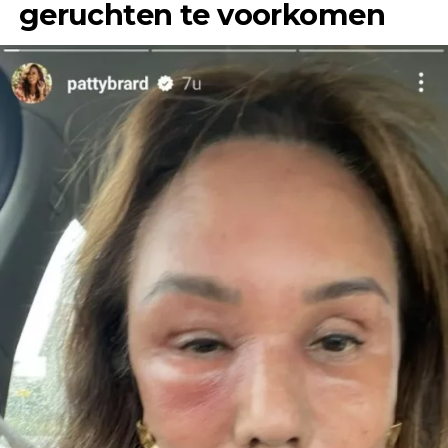
geruchten te voorkomen
“Het enige wat ik jaren geleden, toen ik Jeroen
nog helemaal niet kende, wel eens had gehoord,
was dat hij een flirt was en altijd ontrouw was,”
vertelt Anouk in gesprek met &C.