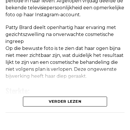
periode in haar leven. Afgelopen vrijdag deelde de
bekende televisiepersoonlijkheid een opmerkelijke
foto op haar Instagram-account.
Patty Brard deelt openhartig haar ervaring met
gezichtszwelling na onverwachte cosmetische
ingreep
Op die bewuste foto is te zien dat haar ogen bijna
niet meer zichtbaar zijn, wat duidelijk het resultaat
lijkt te zijn van een cosmetische behandeling die
niet volgens plan is verlopen. Deze ongewenste
bijwerking heeft haar diep geraakt.
De relatie die ze met Jeroen had was niet hecht,
maar haar band met Ali B was wel goed. Ze belde
Sterkte:
de rapper dan ook direct na de aflevering van
BOOS over de beschuldigingen aan Ali’s adres.
Patty Brard ontvangt onmiskenbare
VERDER LEZEN
waarschuwing: ‘De waarheid is niet in haar
voordeel’
Zaterdagavond was Patty gepland om te
verschijnen in de uitzending van ‘Oh, wat een jaar’.