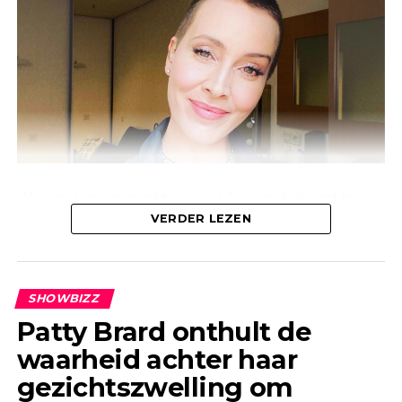
Waren deze geruchten over Jeroen bekend bij
Linda, of waren ze alleen bekend bij de mensen
VERDER LEZEN
om haar heen? Anouk laat weten dat deze
geruchten al jaren geleden de ronde deden.
SHOWBIZZ
Patty Brard onthult de
waarheid achter haar
gezichtszwelling om