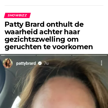
geruchten al jaren geleden de ronde deden.
SHOWBIZZ
Patty Brard onthult de
waarheid achter haar
gezichtszwelling om
geruchten te voorkomen
“Het enige wat ik jaren geleden, toen ik Jeroen
nog helemaal niet kende, wel eens had gehoord,
was dat hij een flirt was en altijd ontrouw was,”
vertelt Anouk in gesprek met &C.