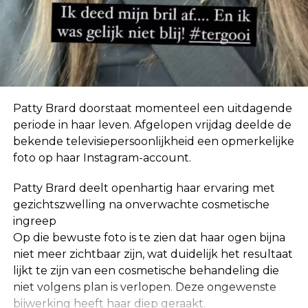
In eerste instantie geloofde ze de geruchten niet.
“Ik hoor zoveel dingen. Mensen horen ook dingen
over mij die helemaal niet waar zijn, dus ik neem
niet klakkeloos alles aan wat ik via via hoor.”
Patty Brard doorstaat momenteel een uitdagende
periode in haar leven. Afgelopen vrijdag deelde de
bekende televisiepersoonlijkheid een opmerkelijke
foto op haar Instagram-account.
Patty Brard deelt openhartig haar ervaring met
gezichtszwelling na onverwachte cosmetische
ingreep
Op die bewuste foto is te zien dat haar ogen bijna
niet meer zichtbaar zijn, wat duidelijk het resultaat
lijkt te zijn van een cosmetische behandeling die
niet volgens plan is verlopen. Deze ongewenste
bijwerking heeft haar diep geraakt.