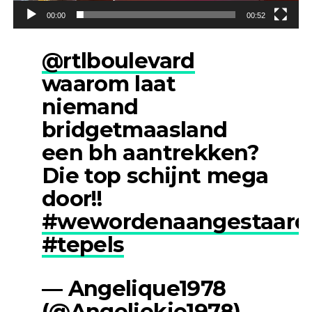
00:00
00:52
@rtlboulevard
waarom laat
niemand
bridgetmaasland
een bh aantrekken?
Die top schijnt mega
door!!
#wewordenaangestaard
#tepels
— Angelique1978
(@Angeliekje1978)