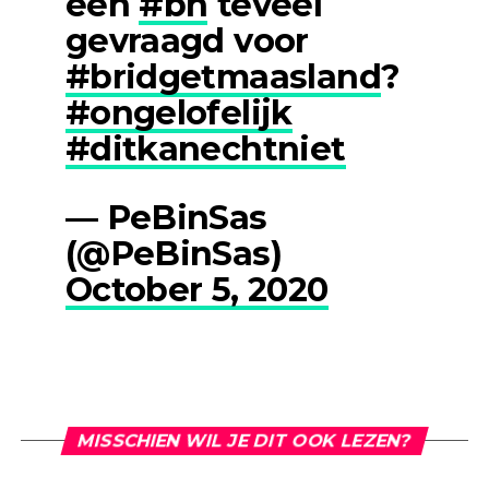
een
#bh
teveel
gevraagd voor
#bridgetmaasland
?
#ongelofelijk
#ditkanechtniet
— PeBinSas
(@PeBinSas)
October 5, 2020
MISSCHIEN WIL JE DIT OOK LEZEN?