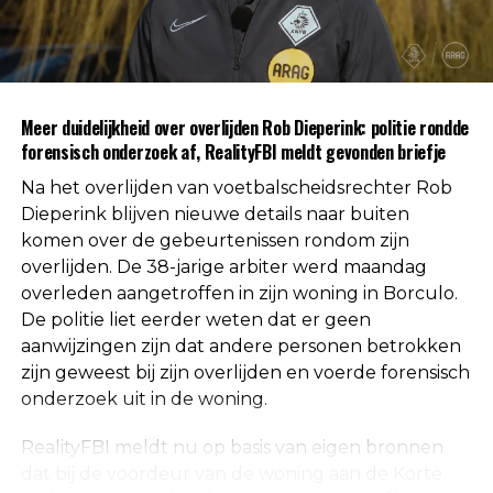
gevonden voor betrokkenheid van andere
personen. Daarmee is die mogelijkheid volgens de
autoriteiten uitgesloten.
Uit respect voor de privacy van de nabestaanden
Meer duidelijkheid over overlijden Rob Dieperink: politie rondde
worden geen verdere mededelingen gedaan over
forensisch onderzoek af, RealityFBI meldt gevonden briefje
de doodsoorzaak.
Na het overlijden van voetbalscheidsrechter Rob
Een vaste waarde in de Nederlandse
Dieperink blijven nieuwe details naar buiten
komen over de gebeurtenissen rondom zijn
arbitrage
overlijden. De 38-jarige arbiter werd maandag
overleden aangetroffen in zijn woning in Borculo.
Met het overlijden van Rob Dieperink verliest het
De politie liet eerder weten dat er geen
Nederlandse voetbal een scheidsrechter die
aanwijzingen zijn dat andere personen betrokken
jarenlang actief was op het hoogste niveau.
zijn geweest bij zijn overlijden en voerde forensisch
onderzoek uit in de woning.
Dieperink begon al op jonge leeftijd met fluiten in
het amateurvoetbal en werkte zich stap voor stap
RealityFBI meldt nu op basis van eigen bronnen
op binnen de arbitrage. Dankzij zijn prestaties
dat bij de voordeur van de woning aan de Korte