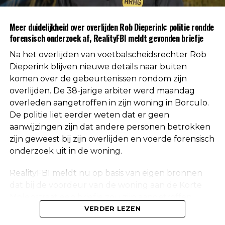
Uit respect voor de privacy van de nabestaanden
Meer duidelijkheid over overlijden Rob Dieperink: politie rondde
worden geen verdere mededelingen gedaan over
forensisch onderzoek af, RealityFBI meldt gevonden briefje
de doodsoorzaak.
Na het overlijden van voetbalscheidsrechter Rob
Een vaste waarde in de Nederlandse
Dieperink blijven nieuwe details naar buiten
komen over de gebeurtenissen rondom zijn
arbitrage
overlijden. De 38-jarige arbiter werd maandag
overleden aangetroffen in zijn woning in Borculo.
Met het overlijden van Rob Dieperink verliest het
De politie liet eerder weten dat er geen
Nederlandse voetbal een scheidsrechter die
aanwijzingen zijn dat andere personen betrokken
jarenlang actief was op het hoogste niveau.
zijn geweest bij zijn overlijden en voerde forensisch
onderzoek uit in de woning.
Dieperink begon al op jonge leeftijd met fluiten in
het amateurvoetbal en werkte zich stap voor stap
RealityFBI meldt nu op basis van eigen bronnen
op binnen de arbitrage. Dankzij zijn prestaties
dat bij de voordeur van de woning aan de Korte
kreeg hij steeds belangrijkere wedstrijden
Molenstraat een briefje zou zijn aangetroffen
toegewezen, waarna uiteindelijk ook de Eredivisie
waarop Dieperink een persoonlijke boodschap had
VERDER LEZEN
volgde.
achtergelaten. Deze informatie is niet