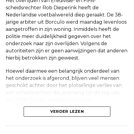
Het overlijden van Eredivisie- en FIFA-
scheidsrechter Rob Dieperink heeft de
Nederlandse voetbalwereld diep geraakt. De 38-
jarige arbiter uit Borculo werd maandag levenloos
aangetroffen in zijn woning. Inmiddels heeft de
politie meer duidelijkheid gegeven over het
onderzoek naar zijn overlijden. Volgens de
autoriteiten zijn er geen aanwijzingen dat anderen
hierbij betrokken zijn geweest.
Hoewel daarmee een belangrijk onderdeel van
het onderzoek is afgerond, blijven veel mensen
geschokt achter door het plotselinge verlies van
een scheidsrechter die jarenlang tot de top van
het Nederlandse voetbal behoorde.
Onderzoek na vondst in woning
VERDER LEZEN
Maandag werd in een woning aan de Korte