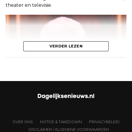
diner, waarbij ze elkaar voor het eerst ontmoeten.
theater en televisie.
De show is beroemd om de eerlijke, vaak
ongemakkelijke interacties tussen de deelnemers.
Dit moment was echter allesbehalve romantisch.
De man had duidelijk gehoopt dat zijn date hem
zou herkennen van zijn profielfoto, maar dat
gebeurde niet. De situatie leidde tot enige
VERDER LEZEN
frustratie bij hem, die zich begon af te vragen of
zijn foto wel goed was gekozen.
Klik op de knop hieronder om verder te lezen
Bekend gezicht in de Nederlandse
entertainmentwereld
OVER ONS
NOTICE & TAKEDOWN
PRIVACYBELEID
DISCLAIMER / ALGEMENE VOORWAARDEN