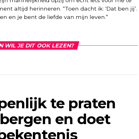
al zijn mannelijkheid opzij om echt iets voor me te
ent altijd herinneren. “Toen dacht ik: ‘Dat ben jij’.
n en je bent de liefde van mijn leven.”
N WIL JE DIT OOK LEZEN?
enlijk te praten
tbergen en doet
bekentenis