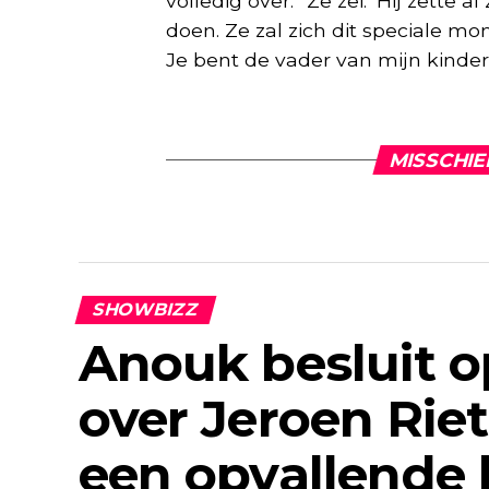
volledig over.” Ze zei: ‘Hij zette 
doen. Ze zal zich dit speciale mom
Je bent de vader van mijn kindere
MISSCHIE
SHOWBIZZ
Anouk besluit op
over Jeroen Rie
een opvallende 