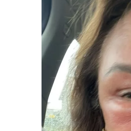
“Het enige wat ik jaren geleden, toe
had gehoord, was dat hij een flirt was
gesprek met &C.