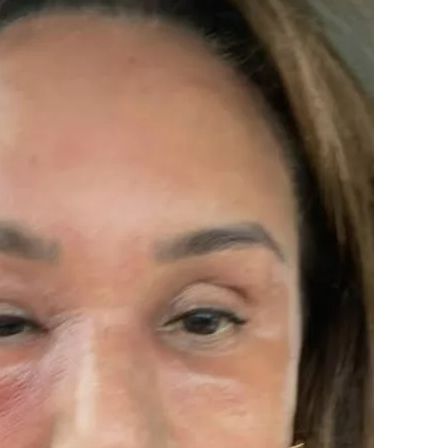
n ik Jeroen nog helemaal niet kende, wel eens
 en altijd ontrouw was,” vertelt Anouk in