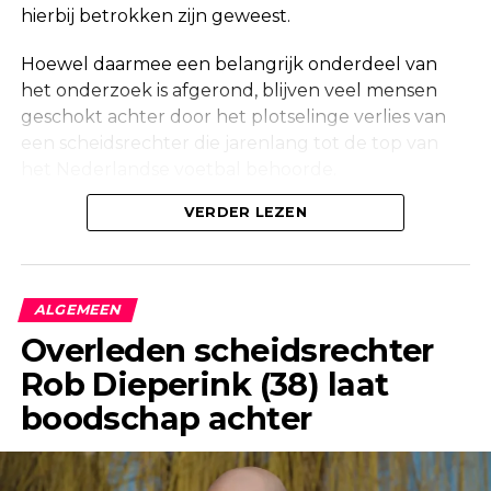
hierbij betrokken zijn geweest.
Hoewel daarmee een belangrijk onderdeel van
het onderzoek is afgerond, blijven veel mensen
geschokt achter door het plotselinge verlies van
een scheidsrechter die jarenlang tot de top van
het Nederlandse voetbal behoorde.
Onderzoek na vondst in woning
VERDER LEZEN
Maandag werd in een woning aan de Korte
Molenstraat in Borculo een overleden persoon
ALGEMEEN
aangetroffen. Kort daarna bevestigde de politie
Overleden scheidsrechter
dat er onderzoek werd gedaan naar de
Rob Dieperink (38) laat
omstandigheden van het overlijden.
boodschap achter
Ook een forensisch onderzoeksteam kwam ter
plaatse om de situatie zorgvuldig in kaart te
brengen. Dergelijke onderzoeken maken