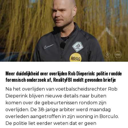
standaard deel uit van een procedure wanneer de
oorzaak van een overlijden nog niet direct
duidelijk is.
Na afronding van de eerste onderzoeksfase liet de
politie weten dat er geen aanwijzingen zijn
gevonden voor betrokkenheid van andere
personen. Daarmee is die mogelijkheid volgens de
autoriteiten uitgesloten.
Uit respect voor de privacy van de nabestaanden
Meer duidelijkheid over overlijden Rob Dieperink: politie rondde
worden geen verdere mededelingen gedaan over
forensisch onderzoek af, RealityFBI meldt gevonden briefje
de doodsoorzaak.
Na het overlijden van voetbalscheidsrechter Rob
Een vaste waarde in de Nederlandse
Dieperink blijven nieuwe details naar buiten
komen over de gebeurtenissen rondom zijn
arbitrage
overlijden. De 38-jarige arbiter werd maandag
overleden aangetroffen in zijn woning in Borculo.
Met het overlijden van Rob Dieperink verliest het
De politie liet eerder weten dat er geen