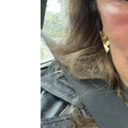
had gehoord, was dat hij een flirt was
gesprek met &C.