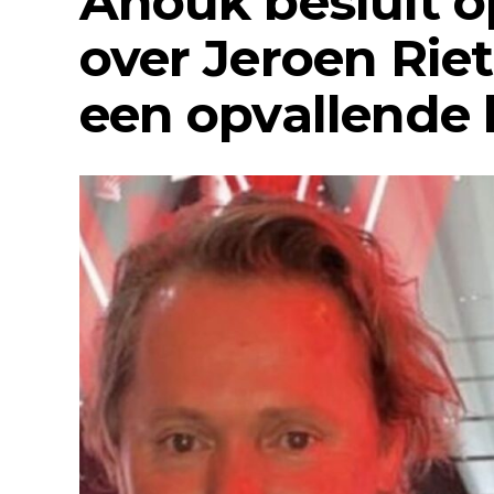
Anouk besluit op
over Jeroen Rie
een opvallende 