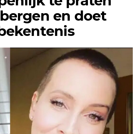
enlijk te praten
tbergen en doet
bekentenis