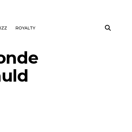
IZZ
ROYALTY
oonde
huld