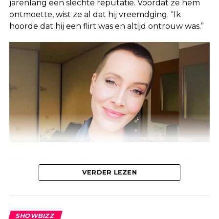
jarenlang een slechte reputatie. Voordat ze hem
ontmoette, wist ze al dat hij vreemdging. “Ik
hoorde dat hij een flirt was en altijd ontrouw was.”
Waren deze geruchten over Jeroen bekend bij
Linda, of waren ze alleen bekend bij de mensen
VERDER LEZEN
om haar heen? Anouk laat weten dat deze
geruchten al jaren geleden de ronde deden.
SHOWBIZZ