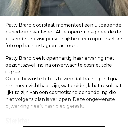
In eerste instantie geloofde ze de geruchten niet.
“Ik hoor zoveel dingen. Mensen horen ook dingen
over mij die helemaal niet waar zijn, dus ik neem
niet klakkeloos alles aan wat ik via via hoor.”
Patty Brard doorstaat momenteel een uitdagende
periode in haar leven. Afgelopen vrijdag deelde de
bekende televisiepersoonlijkheid een opmerkelijke
foto op haar Instagram-account.
Patty Brard deelt openhartig haar ervaring met
gezichtszwelling na onverwachte cosmetische
ingreep
Op die bewuste foto is te zien dat haar ogen bijna
niet meer zichtbaar zijn, wat duidelijk het resultaat
lijkt te zijn van een cosmetische behandeling die
niet volgens plan is verlopen. Deze ongewenste
bijwerking heeft haar diep geraakt.
De relatie die ze met Jeroen had was niet hecht,
maar haar band met Ali B was wel goed. Ze belde
Sterkte:
de rapper dan ook direct na de aflevering van