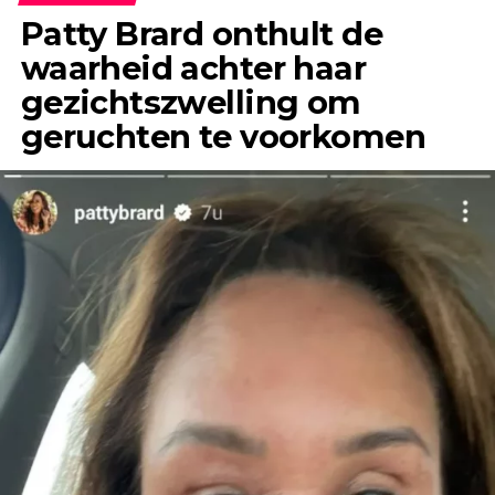
Patty Brard onthult de
waarheid achter haar
gezichtszwelling om
geruchten te voorkomen
“Het enige wat ik jaren geleden, toen ik Jeroen
nog helemaal niet kende, wel eens had gehoord,
was dat hij een flirt was en altijd ontrouw was,”
vertelt Anouk in gesprek met &C.