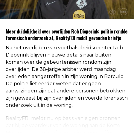
gevonden voor betrokkenheid van andere
personen. Daarmee is die mogelijkheid volgens de
autoriteiten uitgesloten.
Uit respect voor de privacy van de nabestaanden
Meer duidelijkheid over overlijden Rob Dieperink: politie rondde
worden geen verdere mededelingen gedaan over
forensisch onderzoek af, RealityFBI meldt gevonden briefje
de doodsoorzaak.
Na het overlijden van voetbalscheidsrechter Rob
Een vaste waarde in de Nederlandse
Dieperink blijven nieuwe details naar buiten
komen over de gebeurtenissen rondom zijn
arbitrage
overlijden. De 38-jarige arbiter werd maandag
overleden aangetroffen in zijn woning in Borculo.
Met het overlijden van Rob Dieperink verliest het
De politie liet eerder weten dat er geen
Nederlandse voetbal een scheidsrechter die
aanwijzingen zijn dat andere personen betrokken
jarenlang actief was op het hoogste niveau.
zijn geweest bij zijn overlijden en voerde forensisch
onderzoek uit in de woning.
Dieperink begon al op jonge leeftijd met fluiten in
het amateurvoetbal en werkte zich stap voor stap
RealityFBI meldt nu op basis van eigen bronnen
op binnen de arbitrage. Dankzij zijn prestaties
dat bij de voordeur van de woning aan de Korte
kreeg hij steeds belangrijkere wedstrijden
Molenstraat een briefje zou zijn aangetroffen