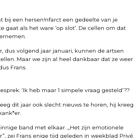
t bij een hersen!nfarct een gedeelte van je
e gaat als het ware ‘op slot’. De cellen om dat
vernemen.
ar, dus volgend jaar januari, kunnen de artsen
tellen. Maar we zijn al heel dankbaar dat ze weer
dus Frans.
gesprek: ‘Ik heb maar 1 simpele vraag gesteld’??
eg dit jaar ook slecht nieuws te horen, hij kreeg
kank*er.
nnige band met elkaar. ,,Het zijn emotionele
, zei Frans enige tijd geleden in weekblad Privé.