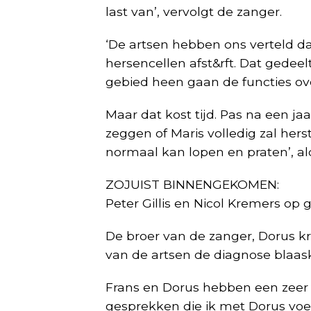
last van’, vervolgt de zanger.
‘De artsen hebben ons verteld da
hersencellen afst&rft. Dat gedeelt
gebied heen gaan de functies o
Maar dat kost tijd. Pas na een ja
zeggen of Maris volledig zal hers
normaal kan lopen en praten’, al
ZOJUIST BINNENGEKOMEN:
Peter Gillis en Nicol Kremers op 
De broer van de zanger, Dorus kre
van de artsen de diagnose blaas
Frans en Dorus hebben een zeer i
gesprekken die ik met Dorus voer”