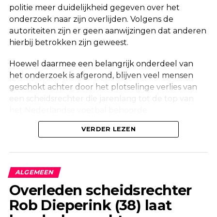
politie meer duidelijkheid gegeven over het
onderzoek naar zijn overlijden. Volgens de
autoriteiten zijn er geen aanwijzingen dat anderen
hierbij betrokken zijn geweest.
Hoewel daarmee een belangrijk onderdeel van
het onderzoek is afgerond, blijven veel mensen
geschokt achter door het plotselinge verlies van
een scheidsrechter die jarenlang tot de top van
het Nederlandse voetbal behoorde.
Onderzoek na vondst in woning
VERDER LEZEN
Maandag werd in een woning aan de Korte
Molenstraat in Borculo een overleden persoon
ALGEMEEN
aangetroffen. Kort daarna bevestigde de politie
Overleden scheidsrechter
dat er onderzoek werd gedaan naar de
Rob Dieperink (38) laat
omstandigheden van het overlijden.