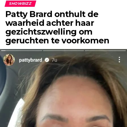
SHOWBIZZ
Patty Brard onthult de
waarheid achter haar
gezichtszwelling om
geruchten te voorkomen
“Het enige wat ik jaren geleden, toen ik Jeroen
nog helemaal niet kende, wel eens had gehoord,
was dat hij een flirt was en altijd ontrouw was,”
vertelt Anouk in gesprek met &C.