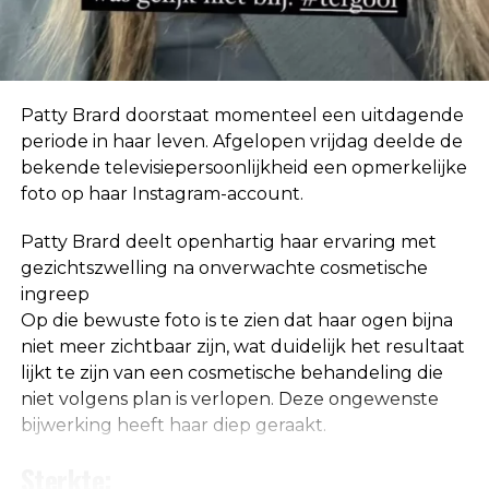
In eerste instantie geloofde ze de geruchten niet.
“Ik hoor zoveel dingen. Mensen horen ook dingen
over mij die helemaal niet waar zijn, dus ik neem
niet klakkeloos alles aan wat ik via via hoor.”
Patty Brard doorstaat momenteel een uitdagende
periode in haar leven. Afgelopen vrijdag deelde de
bekende televisiepersoonlijkheid een opmerkelijke
foto op haar Instagram-account.
Patty Brard deelt openhartig haar ervaring met
gezichtszwelling na onverwachte cosmetische
ingreep
Op die bewuste foto is te zien dat haar ogen bijna
niet meer zichtbaar zijn, wat duidelijk het resultaat
lijkt te zijn van een cosmetische behandeling die
niet volgens plan is verlopen. Deze ongewenste
bijwerking heeft haar diep geraakt.
De relatie die ze met Jeroen had was niet hecht,
maar haar band met Ali B was wel goed. Ze belde
Sterkte: