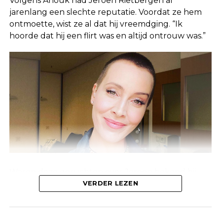
Volgens Anouk had Jeroen Rietbergen al
jarenlang een slechte reputatie. Voordat ze hem
ontmoette, wist ze al dat hij vreemdging. “Ik
hoorde dat hij een flirt was en altijd ontrouw was.”
Waren deze geruchten over Jeroen bekend bij
Linda, of waren ze alleen bekend bij de mensen
VERDER LEZEN
om haar heen? Anouk laat weten dat deze
geruchten al jaren geleden de ronde deden.