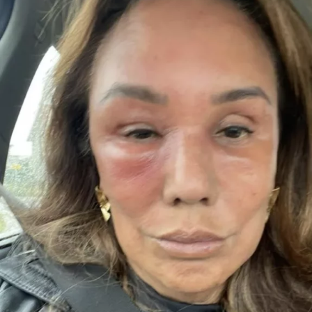
“Het enige wat ik jaren geleden, toen ik Jeroen
nog helemaal niet kende, wel eens had gehoord,
was dat hij een flirt was en altijd ontrouw was,”
vertelt Anouk in gesprek met &C.