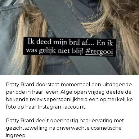
In eerste instantie geloofde ze de geruchten niet.
“Ik hoor zoveel dingen. Mensen horen ook dingen
over mij die helemaal niet waar zijn, dus ik neem
niet klakkeloos alles aan wat ik via via hoor.”
Patty Brard doorstaat momenteel een uitdagende
periode in haar leven. Afgelopen vrijdag deelde de
bekende televisiepersoonlijkheid een opmerkelijke
foto op haar Instagram-account.
Patty Brard deelt openhartig haar ervaring met
gezichtszwelling na onverwachte cosmetische
ingreep