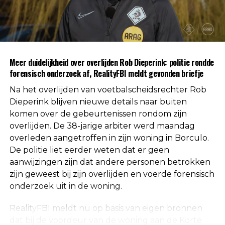
gevonden voor betrokkenheid van andere
personen. Daarmee is die mogelijkheid volgens de
autoriteiten uitgesloten.
Uit respect voor de privacy van de nabestaanden
Meer duidelijkheid over overlijden Rob Dieperink: politie rondde
worden geen verdere mededelingen gedaan over
forensisch onderzoek af, RealityFBI meldt gevonden briefje
de doodsoorzaak.
Na het overlijden van voetbalscheidsrechter Rob
Een vaste waarde in de Nederlandse
Dieperink blijven nieuwe details naar buiten
komen over de gebeurtenissen rondom zijn
arbitrage
overlijden. De 38-jarige arbiter werd maandag
overleden aangetroffen in zijn woning in Borculo.
Met het overlijden van Rob Dieperink verliest het
De politie liet eerder weten dat er geen
Nederlandse voetbal een scheidsrechter die
aanwijzingen zijn dat andere personen betrokken
jarenlang actief was op het hoogste niveau.
zijn geweest bij zijn overlijden en voerde forensisch
onderzoek uit in de woning.
Dieperink begon al op jonge leeftijd met fluiten in
het amateurvoetbal en werkte zich stap voor stap
RealityFBI meldt nu op basis van eigen bronnen
op binnen de arbitrage. Dankzij zijn prestaties
dat bij de voordeur van de woning aan de Korte