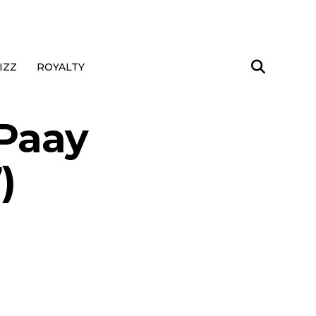
IZZ
ROYALTY
 Paay
)