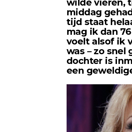
wilde vieren, 
middag gehad 
tijd staat hel
mag ik dan 76 
voelt alsof ik
was – zo snel 
dochter is inm
een geweldig