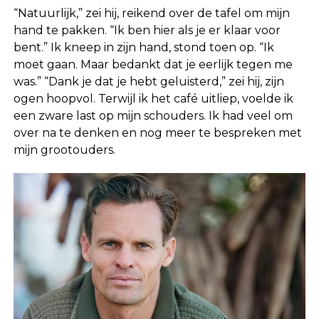
“Natuurlijk,” zei hij, reikend over de tafel om mijn
hand te pakken. “Ik ben hier als je er klaar voor
bent.” Ik kneep in zijn hand, stond toen op. “Ik
moet gaan. Maar bedankt dat je eerlijk tegen me
was.” “Dank je dat je hebt geluisterd,” zei hij, zijn
ogen hoopvol. Terwijl ik het café uitliep, voelde ik
een zware last op mijn schouders. Ik had veel om
over na te denken en nog meer te bespreken met
mijn grootouders.