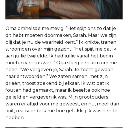
Oma omhelsde me stevig. “Het spijt ons zo dat je
dit hebt moeten doormaken, Sarah. Maar we zijn
blij dat je nu de waarheid kent.” Ik knikte, tranen
stroomden over mijn gezicht. “Het spijt me dat ik
aan jullie twijfelde. Ik had jullie vanaf het begin
moeten vertrouwen.” Opa sloeg een arm om me
heen. “We vergeven je, Sarah. Je zocht gewoon
naar antwoorden.” We zaten samen, met zijn
drieën, troost zoekend bij elkaar. Ik wist dat ik
fouten had gemaakt, maar ik besefte ook hoe
geliefd en vergeven ik was. Mijn grootouders
waren er altijd voor me geweest, en nu, meer dan
ooit, realiseerde ik me hoe gelukkig ik was hen te
hebben.