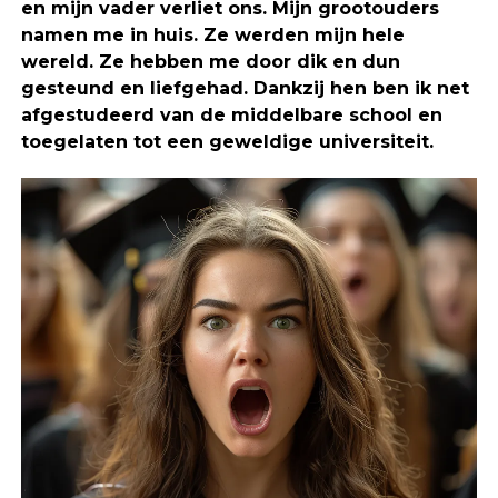
en mijn vader verliet ons. Mijn grootouders
namen me in huis. Ze werden mijn hele
wereld. Ze hebben me door dik en dun
gesteund en liefgehad. Dankzij hen ben ik net
afgestudeerd van de middelbare school en
toegelaten tot een geweldige universiteit.