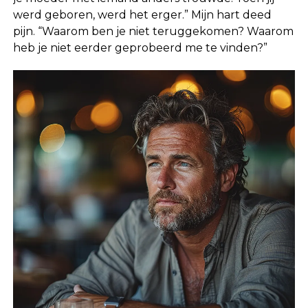
werd geboren, werd het erger.” Mijn hart deed
pijn. “Waarom ben je niet teruggekomen? Waarom
heb je niet eerder geprobeerd me te vinden?”