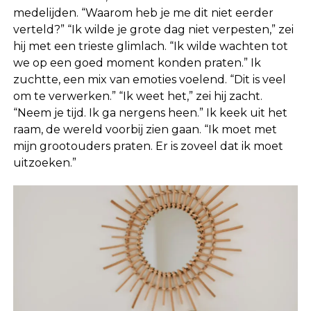
medelijden. “Waarom heb je me dit niet eerder
verteld?” “Ik wilde je grote dag niet verpesten,” zei
hij met een trieste glimlach. “Ik wilde wachten tot
we op een goed moment konden praten.” Ik
zuchtte, een mix van emoties voelend. “Dit is veel
om te verwerken.” “Ik weet het,” zei hij zacht.
“Neem je tijd. Ik ga nergens heen.” Ik keek uit het
raam, de wereld voorbij zien gaan. “Ik moet met
mijn grootouders praten. Er is zoveel dat ik moet
uitzoeken.”