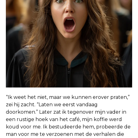
“Ik weet het niet, maar we kunnen erover praten,”
zei hij zacht. “Laten we eerst vandaag
doorkomen.” Later zat ik tegenover mijn vader in
een rustige hoek van het café, mijn koffie werd
koud voor me. Ik bestudeerde hem, probeerde de
man voor me te verzoenen met de verhalen die