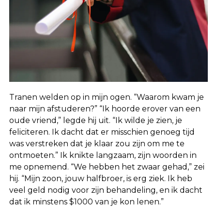
Tranen welden op in mijn ogen. “Waarom kwam je
naar mijn afstuderen?” “Ik hoorde erover van een
oude vriend,” legde hij uit. “Ik wilde je zien, je
feliciteren. Ik dacht dat er misschien genoeg tijd
was verstreken dat je klaar zou zijn om me te
ontmoeten.” Ik knikte langzaam, zijn woorden in
me opnemend. “We hebben het zwaar gehad,” zei
hij. “Mijn zoon, jouw halfbroer, is erg ziek. Ik heb
veel geld nodig voor zijn behandeling, en ik dacht
dat ik minstens $1000 van je kon lenen.”