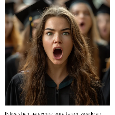
Ik keek hem aan, verscheurd tussen woede en