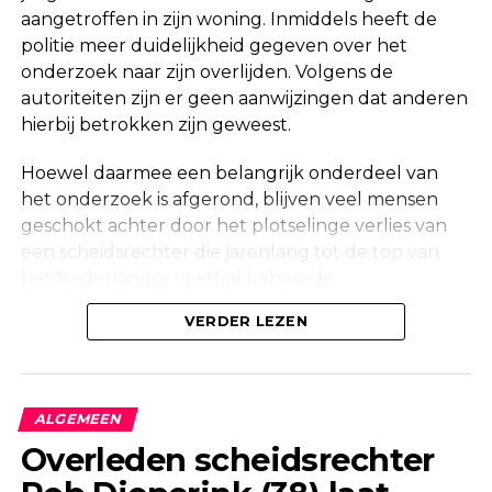
aangetroffen in zijn woning. Inmiddels heeft de
politie meer duidelijkheid gegeven over het
onderzoek naar zijn overlijden. Volgens de
autoriteiten zijn er geen aanwijzingen dat anderen
hierbij betrokken zijn geweest.
Hoewel daarmee een belangrijk onderdeel van
het onderzoek is afgerond, blijven veel mensen
geschokt achter door het plotselinge verlies van
een scheidsrechter die jarenlang tot de top van
het Nederlandse voetbal behoorde.
Onderzoek na vondst in woning
VERDER LEZEN
Maandag werd in een woning aan de Korte
Molenstraat in Borculo een overleden persoon
ALGEMEEN
aangetroffen. Kort daarna bevestigde de politie
Overleden scheidsrechter
dat er onderzoek werd gedaan naar de
omstandigheden van het overlijden.