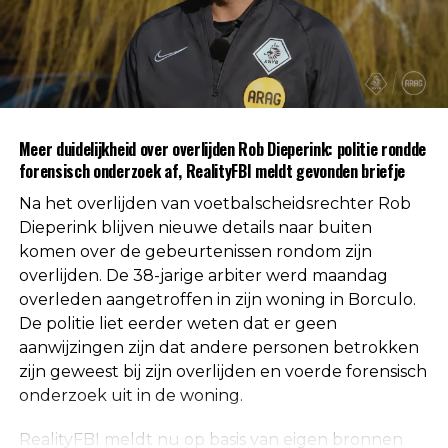
politie weten dat er geen aanwijzingen zijn
gevonden voor betrokkenheid van andere
personen. Daarmee is die mogelijkheid volgens de
autoriteiten uitgesloten.
Uit respect voor de privacy van de nabestaanden
Meer duidelijkheid over overlijden Rob Dieperink: politie rondde
worden geen verdere mededelingen gedaan over
forensisch onderzoek af, RealityFBI meldt gevonden briefje
de doodsoorzaak.
Na het overlijden van voetbalscheidsrechter Rob
Een vaste waarde in de Nederlandse
Dieperink blijven nieuwe details naar buiten
komen over de gebeurtenissen rondom zijn
arbitrage
overlijden. De 38-jarige arbiter werd maandag
overleden aangetroffen in zijn woning in Borculo.
Met het overlijden van Rob Dieperink verliest het
De politie liet eerder weten dat er geen
Nederlandse voetbal een scheidsrechter die
aanwijzingen zijn dat andere personen betrokken
jarenlang actief was op het hoogste niveau.
zijn geweest bij zijn overlijden en voerde forensisch
onderzoek uit in de woning.
Dieperink begon al op jonge leeftijd met fluiten in
het amateurvoetbal en werkte zich stap voor stap
RealityFBI meldt nu op basis van eigen bronnen