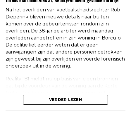
forensisch onderzoek af, RealityFBI meldt gevonden briefje
de doodsoorzaak.
Na het overlijden van voetbalscheidsrechter Rob
Een vaste waarde in de Nederlandse
Dieperink blijven nieuwe details naar buiten
komen over de gebeurtenissen rondom zijn
arbitrage
overlijden. De 38-jarige arbiter werd maandag
overleden aangetroffen in zijn woning in Borculo.
Met het overlijden van Rob Dieperink verliest het
De politie liet eerder weten dat er geen
Nederlandse voetbal een scheidsrechter die
aanwijzingen zijn dat andere personen betrokken
jarenlang actief was op het hoogste niveau.
zijn geweest bij zijn overlijden en voerde forensisch
onderzoek uit in de woning.
Dieperink begon al op jonge leeftijd met fluiten in
het amateurvoetbal en werkte zich stap voor stap
RealityFBI meldt nu op basis van eigen bronnen
op binnen de arbitrage. Dankzij zijn prestaties
dat bij de voordeur van de woning aan de Korte
kreeg hij steeds belangrijkere wedstrijden
Molenstraat een briefje zou zijn aangetroffen
toegewezen, waarna uiteindelijk ook de Eredivisie
waarop Dieperink een persoonlijke boodschap had
VERDER LEZEN
volgde.
achtergelaten. Deze informatie is niet
onafhankelijk bevestigd door de politie, die
In de loop der jaren groeide hij uit tot een
vanwege privacyredenen geen verdere
vertrouwd gezicht op de Nederlandse
inhoudelijke mededelingen doet over het