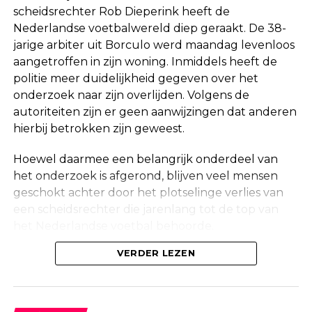
scheidsrechter Rob Dieperink heeft de
Nederlandse voetbalwereld diep geraakt. De 38-
jarige arbiter uit Borculo werd maandag levenloos
aangetroffen in zijn woning. Inmiddels heeft de
politie meer duidelijkheid gegeven over het
onderzoek naar zijn overlijden. Volgens de
autoriteiten zijn er geen aanwijzingen dat anderen
hierbij betrokken zijn geweest.
Hoewel daarmee een belangrijk onderdeel van
het onderzoek is afgerond, blijven veel mensen
geschokt achter door het plotselinge verlies van
een scheidsrechter die jarenlang tot de top van
het Nederlandse voetbal behoorde.
Onderzoek na vondst in woning
VERDER LEZEN
Maandag werd in een woning aan de Korte
Molenstraat in Borculo een overleden persoon