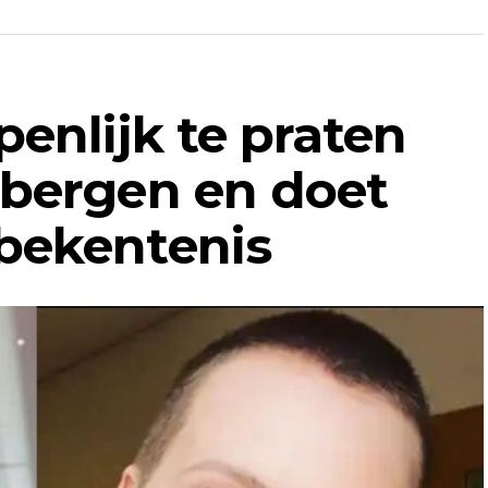
enlijk te praten
tbergen en doet
bekentenis