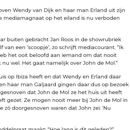
ven Wendy van Dijk en haar man Erland uit zijn
an de mediamagnaat op het eiland is nu verboden
ar buiten gebracht Jan Roos in de showrubriek
 van een ‘scoopje’, zo schrijft mediacourant. “Ik
heb het ooit beloofd aan iemand om dat nooit
k nu wel. Het gaat namelijk over John de Mol.”
uis op Ibiza heeft en dat Wendy en Erland daar
 en haar man Galjaard gingen daar dus op bezoek
gesnoven dat John de Mol ze het huis uit heeft
eeft gezet. Ze mogen nooit meer bij John de Mol in
 ze zó doorgesnoven waren dat John zei: ‘Nu
ddelpraat maakt: “Hoe lang is dit geleden?”