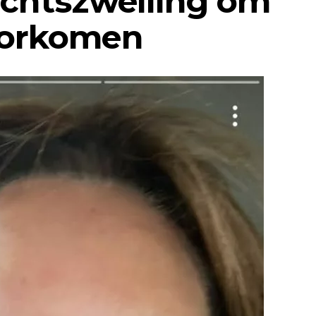
ichtszwelling om
oorkomen