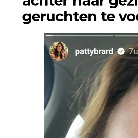
achter haar gez
geruchten te v