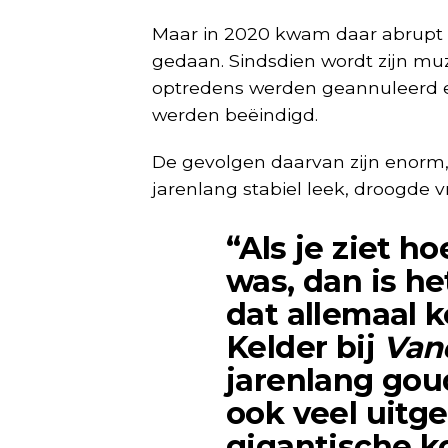
Maar in 2020 kwam daar abrupt 
gedaan. Sindsdien wordt zijn muz
optredens werden geannuleerd 
werden beëindigd.
De gevolgen daarvan zijn enorm,
jarenlang stabiel leek, droogde vr
“Als je ziet ho
was, dan is he
dat allemaal k
Kelder bij
Van
jarenlang goud
ook veel uitg
gigantische ko