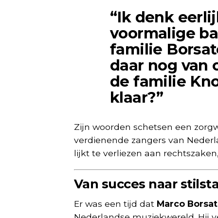
“Ik denk eerl
voormalige b
familie Borsat
daar nog van o
de familie Kn
klaar?”
Zijn woorden schetsen een zorgwe
verdienende zangers van Nederla
lijkt te verliezen aan rechtszake
Van succes naar stilst
Er was een tijd dat
Marco Borsa
Nederlandse muziekwereld. Hij ve