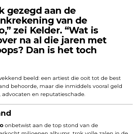
ijk gezegd aan de
ankrekening van de
o,” zei Kelder. “Wat is
ver na al die jaren met
oops? Dan is het toch
kkend beeld: een artiest die ooit tot de best
nd behoorde, maar die inmiddels vooral geld
n, advocaten en reputatieschade.
and
to
onbetwist aan de top stond van de
rkocht miljoenen albums, trok volle zalen in de