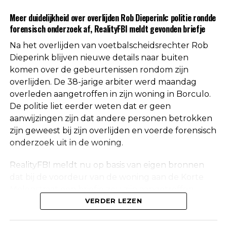
Uit respect voor de privacy van de nabestaanden
Meer duidelijkheid over overlijden Rob Dieperink: politie rondde
worden geen verdere mededelingen gedaan over
forensisch onderzoek af, RealityFBI meldt gevonden briefje
de doodsoorzaak.
Na het overlijden van voetbalscheidsrechter Rob
Een vaste waarde in de Nederlandse
Dieperink blijven nieuwe details naar buiten
komen over de gebeurtenissen rondom zijn
arbitrage
overlijden. De 38-jarige arbiter werd maandag
overleden aangetroffen in zijn woning in Borculo.
Met het overlijden van Rob Dieperink verliest het
De politie liet eerder weten dat er geen
Nederlandse voetbal een scheidsrechter die
aanwijzingen zijn dat andere personen betrokken
jarenlang actief was op het hoogste niveau.
zijn geweest bij zijn overlijden en voerde forensisch
onderzoek uit in de woning.
Dieperink begon al op jonge leeftijd met fluiten in
het amateurvoetbal en werkte zich stap voor stap
RealityFBI meldt nu op basis van eigen bronnen
op binnen de arbitrage. Dankzij zijn prestaties
dat bij de voordeur van de woning aan de Korte
kreeg hij steeds belangrijkere wedstrijden
Molenstraat een briefje zou zijn aangetroffen
toegewezen, waarna uiteindelijk ook de Eredivisie
waarop Dieperink een persoonlijke boodschap had
VERDER LEZEN
volgde.
achtergelaten. Deze informatie is niet
onafhankelijk bevestigd door de politie, die