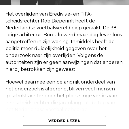
Het overlijden van Eredivisie- en FIFA-
scheidsrechter Rob Dieperink heeft de
Nederlandse voetbalwereld diep geraakt. De 38-
jarige arbiter uit Borculo werd maandag levenloos
aangetroffen in zijn woning. Inmiddels heeft de
politie meer duidelijkheid gegeven over het
onderzoek naar zijn overlijden. Volgens de
autoriteiten zijn er geen aanwijzingen dat anderen
hierbij betrokken zijn geweest.
Hoewel daarmee een belangrijk onderdeel van
het onderzoek is afgerond, blijven veel mensen
geschokt achter door het plotselinge verlies van
een scheidsrechter die jarenlang tot de top van
het Nederlandse voetbal behoorde.
Onderzoek na vondst in woning
VERDER LEZEN