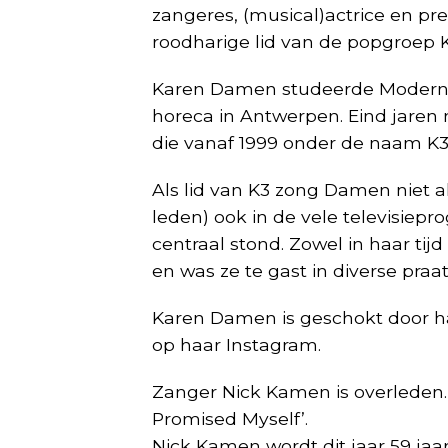
zangeres, (musical)actrice en pre
roodharige lid van de popgroep K
Karen Damen studeerde Moderne
horeca in Antwerpen. Eind jare
die vanaf 1999 onder de naam K3 
Als lid van K3 zong Damen niet a
leden) ook in de vele televisiep
centraal stond. Zowel in haar tijd
en was ze te gast in diverse pra
Karen Damen is geschokt door haa
op haar Instagram.
Zanger Nick Kamen is overleden.
Promised Myself’.
Nick Kamen wordt dit jaar 59 jaar.