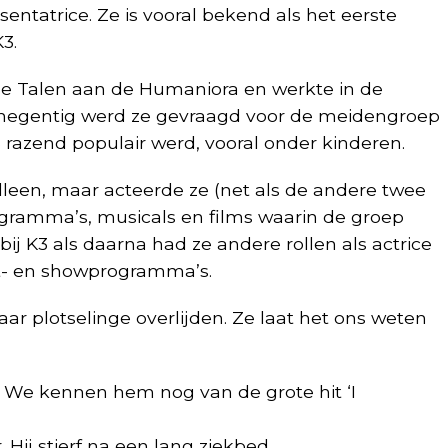
sentatrice. Ze is vooral bekend als het eerste
3.
 Talen aan de Humaniora en werkte in de
n negentig werd ze gevraagd voor de meidengroep
razend populair werd, vooral onder kinderen.
lleen, maar acteerde ze (net als de andere twee
rogramma’s, musicals en films waarin de groep
 bij K3 als daarna had ze andere rollen als actrice
at- en showprogramma’s.
r plotselinge overlijden. Ze laat het ons weten
 We kennen hem nog van de grote hit ‘I
 Hij stierf na een lang ziekbed.