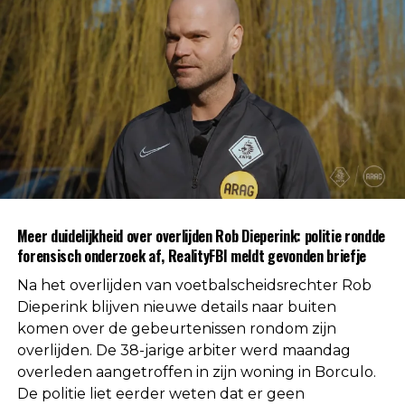
standaard deel uit van een procedure wanneer de
oorzaak van een overlijden nog niet direct
duidelijk is.
Na afronding van de eerste onderzoeksfase liet de
politie weten dat er geen aanwijzingen zijn
gevonden voor betrokkenheid van andere
personen. Daarmee is die mogelijkheid volgens de
autoriteiten uitgesloten.
Uit respect voor de privacy van de nabestaanden
Meer duidelijkheid over overlijden Rob Dieperink: politie rondde
worden geen verdere mededelingen gedaan over
forensisch onderzoek af, RealityFBI meldt gevonden briefje
de doodsoorzaak.
Na het overlijden van voetbalscheidsrechter Rob
Een vaste waarde in de Nederlandse
Dieperink blijven nieuwe details naar buiten
komen over de gebeurtenissen rondom zijn
arbitrage
overlijden. De 38-jarige arbiter werd maandag
overleden aangetroffen in zijn woning in Borculo.
Met het overlijden van Rob Dieperink verliest het
De politie liet eerder weten dat er geen