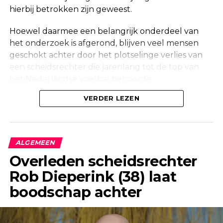
hierbij betrokken zijn geweest.
Hoewel daarmee een belangrijk onderdeel van
het onderzoek is afgerond, blijven veel mensen
geschokt achter door het plotselinge verlies van
een scheidsrechter die jarenlang tot de top van
het Nederlandse voetbal behoorde.
Onderzoek na vondst in woning
VERDER LEZEN
Maandag werd in een woning aan de Korte
Molenstraat in Borculo een overleden persoon
ALGEMEEN
aangetroffen. Kort daarna bevestigde de politie
Overleden scheidsrechter
dat er onderzoek werd gedaan naar de
Rob Dieperink (38) laat
omstandigheden van het overlijden.
boodschap achter
Ook een forensisch onderzoeksteam kwam ter
plaatse om de situatie zorgvuldig in kaart te
brengen. Dergelijke onderzoeken maken