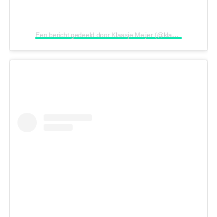
Een bericht gedeeld door Klaasje Meijer (@klaasje_meijer)