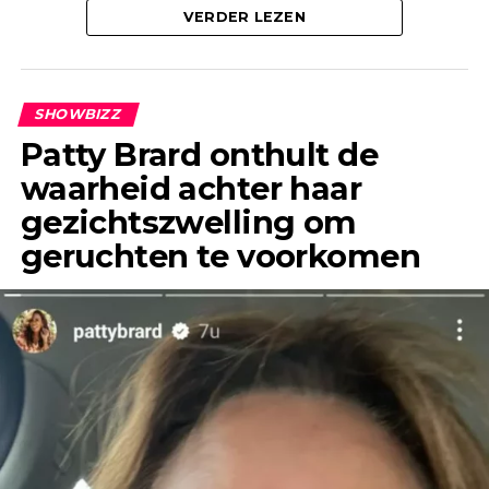
Linda, of waren ze alleen bekend bij de mensen
VERDER LEZEN
om haar heen? Anouk laat weten dat deze
geruchten al jaren geleden de ronde deden.
SHOWBIZZ
Patty Brard onthult de
waarheid achter haar
gezichtszwelling om
geruchten te voorkomen
“Het enige wat ik jaren geleden, toen ik Jeroen
nog helemaal niet kende, wel eens had gehoord,