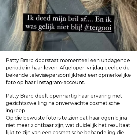
In eerste instantie geloofde ze de geruchten niet.
“Ik hoor zoveel dingen. Mensen horen ook dingen
over mij die helemaal niet waar zijn, dus ik neem
niet klakkeloos alles aan wat ik via via hoor.”
Patty Brard doorstaat momenteel een uitdagende
periode in haar leven. Afgelopen vrijdag deelde de
bekende televisiepersoonlijkheid een opmerkelijke
foto op haar Instagram-account.
Patty Brard deelt openhartig haar ervaring met
gezichtszwelling na onverwachte cosmetische
ingreep
Op die bewuste foto is te zien dat haar ogen bijna
niet meer zichtbaar zijn, wat duidelijk het resultaat
lijkt te zijn van een cosmetische behandeling die