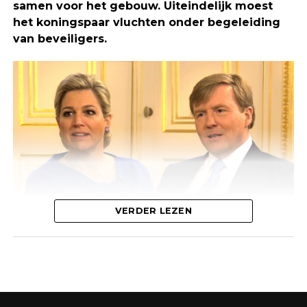
samen voor het gebouw. Uiteindelijk moest
het koningspaar vluchten onder begeleiding
van beveiligers.
Deze methode houdt in dat je op een dag alles
leert over “voeding, training en hoe je dit kunt
veranderen om het door jou zo gewenste
droomlichaam te bemachtigen.”
VERDER LEZEN
De demonstranten waren van het Khoisan-volk. Zij
hadden zich verzameld bij het slavernijmuseum.
Omgeven door beveiligers baanden Willem-
Alexander en Máxima zich een weg door de boze
menigte.