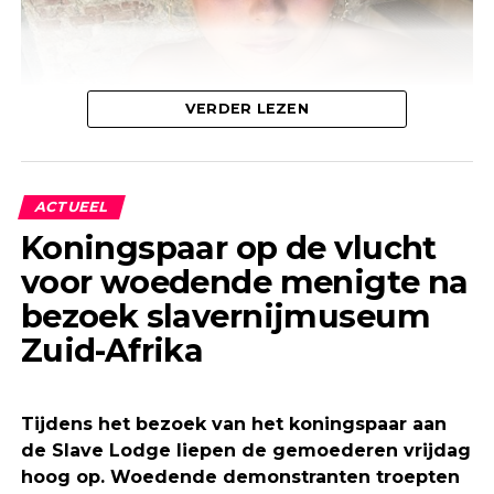
VERDER LEZEN
In een sportruimte schrijft ze bij een van haar
kiekjes: “Did it, done it, like dit, love dit.” Ze viel af
met de methode Dag Eén.
ACTUEEL
Koningspaar op de vlucht
voor woedende menigte na
bezoek slavernijmuseum
Zuid-Afrika
Tijdens het bezoek van het koningspaar aan
de Slave Lodge liepen de gemoederen vrijdag
hoog op. Woedende demonstranten troepten