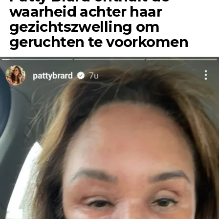
waarheid achter haar
gezichtszwelling om
geruchten te voorkomen
“Het enige wat ik jaren geleden, toen ik Jeroen
nog helemaal niet kende, wel eens had gehoord,
was dat hij een flirt was en altijd ontrouw was,”
vertelt Anouk in gesprek met &C.