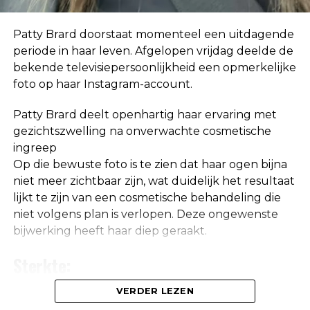
over mij die helemaal niet waar zijn, dus ik neem
niet klakkeloos alles aan wat ik via via hoor.”
Patty Brard doorstaat momenteel een uitdagende
periode in haar leven. Afgelopen vrijdag deelde de
bekende televisiepersoonlijkheid een opmerkelijke
foto op haar Instagram-account.
Patty Brard deelt openhartig haar ervaring met
gezichtszwelling na onverwachte cosmetische
ingreep
Op die bewuste foto is te zien dat haar ogen bijna
niet meer zichtbaar zijn, wat duidelijk het resultaat
lijkt te zijn van een cosmetische behandeling die
niet volgens plan is verlopen. Deze ongewenste
bijwerking heeft haar diep geraakt.
De relatie die ze met Jeroen had was niet hecht,
maar haar band met Ali B was wel goed. Ze belde
Sterkte:
de rapper dan ook direct na de aflevering van
BOOS over de beschuldigingen aan Ali’s adres.
Patty Brard ontvangt onmiskenbare
VERDER LEZEN
waarschuwing: ‘De waarheid is niet in haar