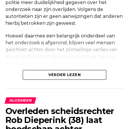
politie meer duidelijkheid gegeven over het
onderzoek naar zijn overlijden. Volgens de
autoriteiten zijn er geen aanwijzingen dat anderen
hierbij betrokken zijn geweest.
Hoewel daarmee een belangrijk onderdeel van
het onderzoek is afgerond, blijven veel mensen
geschokt achter door het plotselinge verlies van
een scheidsrechter die jarenlang tot de top van
het Nederlandse voetbal behoorde.
Onderzoek na vondst in woning
VERDER LEZEN
Maandag werd in een woning aan de Korte
Molenstraat in Borculo een overleden persoon
ALGEMEEN
aangetroffen. Kort daarna bevestigde de politie
Overleden scheidsrechter
dat er onderzoek werd gedaan naar de
Rob Dieperink (38) laat
omstandigheden van het overlijden.
boodschap achter