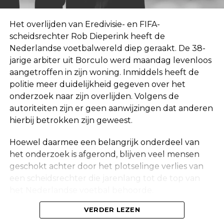
Het overlijden van Eredivisie- en FIFA-
scheidsrechter Rob Dieperink heeft de
Nederlandse voetbalwereld diep geraakt. De 38-
jarige arbiter uit Borculo werd maandag levenloos
aangetroffen in zijn woning. Inmiddels heeft de
politie meer duidelijkheid gegeven over het
onderzoek naar zijn overlijden. Volgens de
autoriteiten zijn er geen aanwijzingen dat anderen
hierbij betrokken zijn geweest.
Hoewel daarmee een belangrijk onderdeel van
het onderzoek is afgerond, blijven veel mensen
geschokt achter door het plotselinge verlies van
een scheidsrechter die jarenlang tot de top van
het Nederlandse voetbal behoorde.
Onderzoek na vondst in woning
VERDER LEZEN