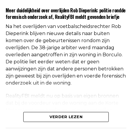
Uit respect voor de privacy van de nabestaanden
Meer duidelijkheid over overlijden Rob Dieperink: politie rondde
worden geen verdere mededelingen gedaan over
forensisch onderzoek af, RealityFBI meldt gevonden briefje
de doodsoorzaak.
Na het overlijden van voetbalscheidsrechter Rob
Een vaste waarde in de Nederlandse
Dieperink blijven nieuwe details naar buiten
komen over de gebeurtenissen rondom zijn
arbitrage
overlijden. De 38-jarige arbiter werd maandag
overleden aangetroffen in zijn woning in Borculo.
Met het overlijden van Rob Dieperink verliest het
De politie liet eerder weten dat er geen
Nederlandse voetbal een scheidsrechter die
aanwijzingen zijn dat andere personen betrokken
jarenlang actief was op het hoogste niveau.
zijn geweest bij zijn overlijden en voerde forensisch
onderzoek uit in de woning.
Dieperink begon al op jonge leeftijd met fluiten in
het amateurvoetbal en werkte zich stap voor stap
RealityFBI meldt nu op basis van eigen bronnen
op binnen de arbitrage. Dankzij zijn prestaties
dat bij de voordeur van de woning aan de Korte
kreeg hij steeds belangrijkere wedstrijden
Molenstraat een briefje zou zijn aangetroffen
toegewezen, waarna uiteindelijk ook de Eredivisie
waarop Dieperink een persoonlijke boodschap had
VERDER LEZEN
volgde.
achtergelaten. Deze informatie is niet
onafhankelijk bevestigd door de politie, die