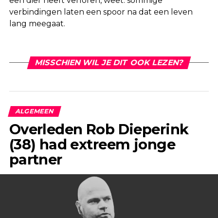
een dier heeft verloren, weet: sommige
verbindingen laten een spoor na dat een leven
lang meegaat.
MISSCHIEN WIL JE DIT OOK LEZEN?
ALGEMEEN
Overleden Rob Dieperink
(38) had extreem jonge
partner