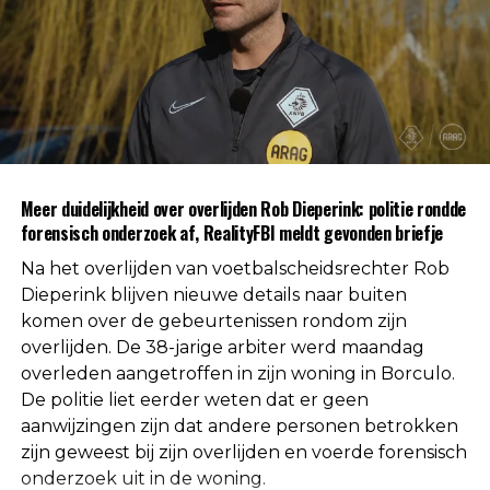
Na afronding van de eerste onderzoeksfase liet de
politie weten dat er geen aanwijzingen zijn
gevonden voor betrokkenheid van andere
personen. Daarmee is die mogelijkheid volgens de
autoriteiten uitgesloten.
Uit respect voor de privacy van de nabestaanden
Meer duidelijkheid over overlijden Rob Dieperink: politie rondde
worden geen verdere mededelingen gedaan over
forensisch onderzoek af, RealityFBI meldt gevonden briefje
de doodsoorzaak.
Na het overlijden van voetbalscheidsrechter Rob
Een vaste waarde in de Nederlandse
Dieperink blijven nieuwe details naar buiten
komen over de gebeurtenissen rondom zijn
arbitrage
overlijden. De 38-jarige arbiter werd maandag
overleden aangetroffen in zijn woning in Borculo.
Met het overlijden van Rob Dieperink verliest het
De politie liet eerder weten dat er geen
Nederlandse voetbal een scheidsrechter die
aanwijzingen zijn dat andere personen betrokken
jarenlang actief was op het hoogste niveau.
zijn geweest bij zijn overlijden en voerde forensisch
onderzoek uit in de woning.