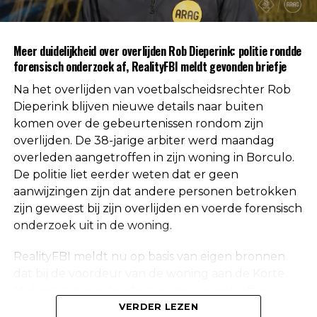
autoriteiten uitgesloten.
Uit respect voor de privacy van de nabestaanden
Meer duidelijkheid over overlijden Rob Dieperink: politie rondde
worden geen verdere mededelingen gedaan over
forensisch onderzoek af, RealityFBI meldt gevonden briefje
de doodsoorzaak.
Na het overlijden van voetbalscheidsrechter Rob
Een vaste waarde in de Nederlandse
Dieperink blijven nieuwe details naar buiten
komen over de gebeurtenissen rondom zijn
arbitrage
overlijden. De 38-jarige arbiter werd maandag
overleden aangetroffen in zijn woning in Borculo.
Met het overlijden van Rob Dieperink verliest het
De politie liet eerder weten dat er geen
Nederlandse voetbal een scheidsrechter die
aanwijzingen zijn dat andere personen betrokken
jarenlang actief was op het hoogste niveau.
zijn geweest bij zijn overlijden en voerde forensisch
onderzoek uit in de woning.
Dieperink begon al op jonge leeftijd met fluiten in
het amateurvoetbal en werkte zich stap voor stap
RealityFBI meldt nu op basis van eigen bronnen
op binnen de arbitrage. Dankzij zijn prestaties
dat bij de voordeur van de woning aan de Korte
kreeg hij steeds belangrijkere wedstrijden
Molenstraat een briefje zou zijn aangetroffen
toegewezen, waarna uiteindelijk ook de Eredivisie
waarop Dieperink een persoonlijke boodschap had
VERDER LEZEN