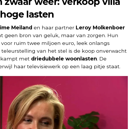
 zwaar weer: verkoop villa
nhoge lasten
ime Meiland
en haar partner
Leroy Molkenboer
t geen bron van geluk, maar van zorgen. Hun
 voor ruim twee miljoen euro, leek onlangs
e teleurstelling van het stel is de koop onverwacht
u kampt met
driedubbele woonlasten
. De
erwijl haar televisiewerk op een laag pitje staat.