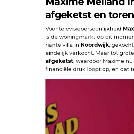
Maxime Meiland in
afgeketst en tore
Voor televisiepersoonlijkheid
Max
is de woningmarkt op dit momen
riante villa in
Noordwijk
, gekocht
eindelijk verkocht. Maar tot grot
afgeketst
, waardoor Maxime n
financiële druk loopt op, en dat t